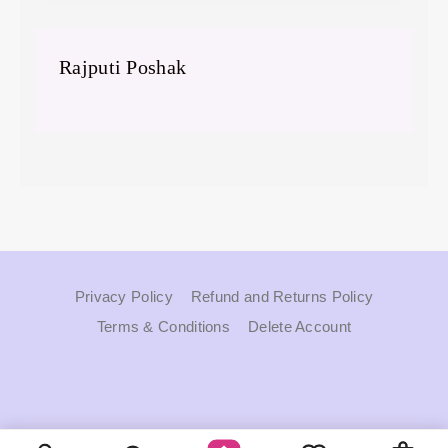
Rajputi Poshak
By
April 27, 2025
Sudhir
Samota
Privacy Policy
Refund and Returns Policy
Terms & Conditions
Delete Account